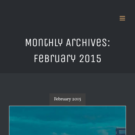
Skip
to
content
Monthly Archives:
February 2015
February 2015